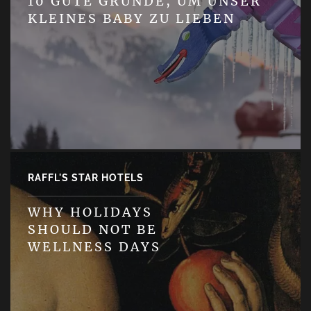
10 GUTE GRÜNDE, UM UNSER
KLEINES BABY ZU LIEBEN
RAFFL'S STAR HOTELS
WHY HOLIDAYS
SHOULD NOT BE
WELLNESS DAYS